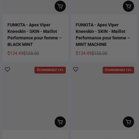
FUNKITA - Apex Viper
FUNKITA - Apex Viper
Kneeskin - SKIN - Maillot
Kneeskin - SKIN - Maillot
Performance pour femme –
Performance pour femme –
BLACK MINT
MINT MACHINE
$134.49
$155.00
$134.49
$155.00
Prix soldé
Prix habituel
Prix soldé
Prix habituel
ÉCONOMISEZ 13%
ÉCONOMISEZ 13%