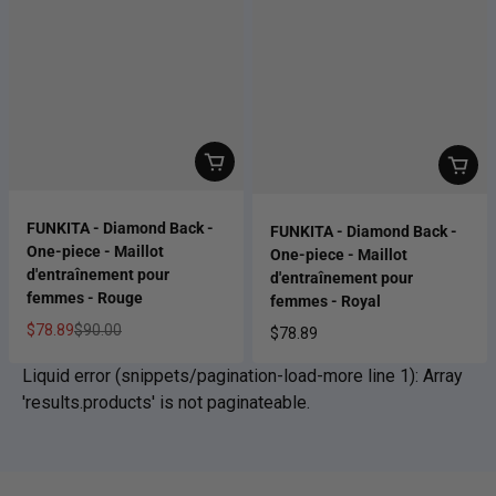
FUNKITA - Diamond Back -
FUNKITA - Diamond Back -
One-piece - Maillot
One-piece - Maillot
d'entraînement pour
d'entraînement pour
femmes - Rouge
femmes - Royal
$78.89
$90.00
$78.89
Prix soldé
Prix habituel
Prix habituel
Liquid error (snippets/pagination-load-more line 1): Array
'results.products' is not paginateable.