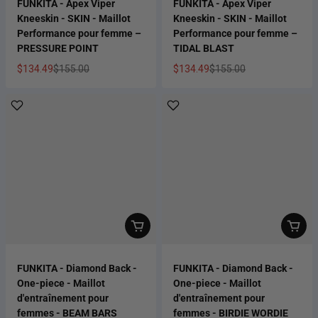
FUNKITA - Apex Viper
FUNKITA - Apex Viper
Kneeskin - SKIN - Maillot
Kneeskin - SKIN - Maillot
Performance pour femme –
Performance pour femme –
PRESSURE POINT
TIDAL BLAST
$134.49
$155.00
$134.49
$155.00
Prix soldé
Prix habituel
Prix soldé
Prix habituel
FUNKITA - Diamond Back -
FUNKITA - Diamond Back -
One-piece - Maillot
One-piece - Maillot
d'entraînement pour
d'entraînement pour
femmes - BEAM BARS
femmes - BIRDIE WORDIE