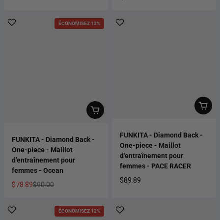
Prix habituel
Prix habituel
ÉCONOMISEZ 12%
FUNKITA - Diamond Back -
FUNKITA - Diamond Back -
One-piece - Maillot
One-piece - Maillot
d'entraînement pour
d'entraînement pour
femmes - PACE RACER
femmes - Ocean
$89.89
$78.89
$90.00
Prix habituel
Prix soldé
Prix habituel
ÉCONOMISEZ 12%