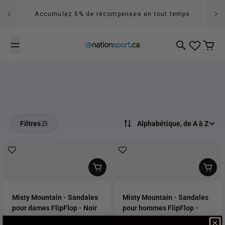
Passer au contenu
Accumulez 5% de récompenses en tout temps
Recherche
Panier
Filtres
Alphabétique, de A à Z
Misty Mountain - Sandales
Misty Mountain - Sandales
pour dames FlipFlop - Noir
pour hommes FlipFlop -
Noir
$9.95