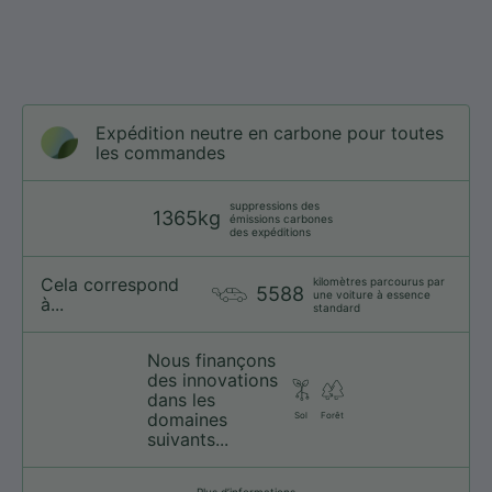
Expédition neutre en carbone pour toutes
les commandes
suppressions des
1365kg
émissions carbones
des expéditions
Cela correspond
kilomètres parcourus par
5588
une voiture à essence
à...
standard
Nous finançons
des innovations
dans les
domaines
Sol
Forêt
suivants...