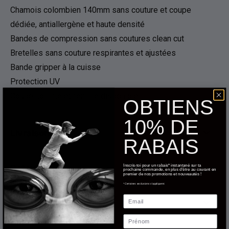
Chamois colombien 140mm sans couture et coupe
dédiée, antiallergène et haute densité
Bandes de compression sans coutures clean cut
Bretelles sans couture respirantes et ajustées
Bande gripper à la cuisse
Protection UV
Coupe homme et femme disponible
OBTIENS
10% DE
Livraison
RABAIS
Inscris-toi pour un rabais* instantané sur ta
Retours
prochaine commande, en plus d'être au courant en
premier de nos promotions et nouveautés !
*Certaines exclusions s'appliquent.
Email
Charte des grandeurs
Prénom