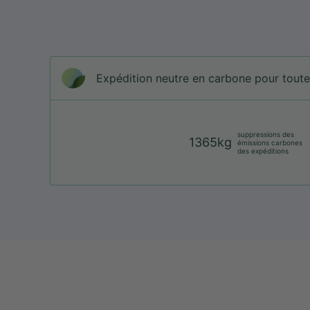
Expédition neutre en carbone pour tou
suppressions des
1365kg
émissions carbones
des expéditions