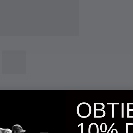
OBTI
10% 