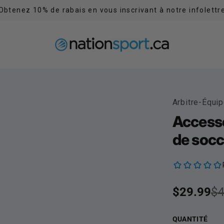
Obtenez 10% de rabais en vous inscrivant à notre infolettr
Accumulez 5% de récompenses en tout temps
Arbitre-Équi
Accesso
de socc
Prix sold
$29.99
Prix habit
$4
QUANTITÉ