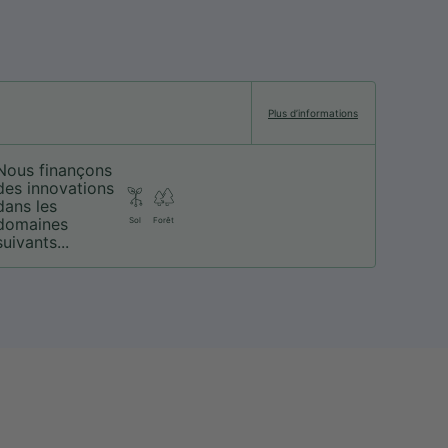
Plus d’informations
Nous finançons
des innovations
dans les
domaines
Sol
Forêt
suivants...