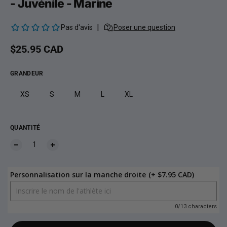
- Juvénile - Marine
Prix habituel
$25.95 CAD
GRANDEUR
XS
S
M
L
XL
QUANTITÉ
Personnalisation sur la manche droite
(+ $7.95 CAD)
0/13 characters