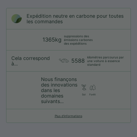
Expédition neutre en carbone pour toutes
les commandes
suppressions des
1365kg
émissions carbones
des expéditions
Cela correspond
kilomètres parcourus par
5588
une voiture à essence
à...
standard
Nous finançons
des innovations
dans les
domaines
Sol
Forêt
suivants...
Plus d’informations