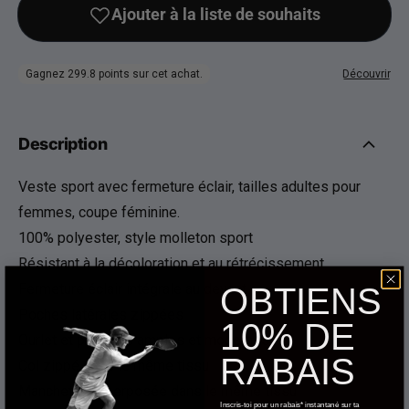
Description
Veste sport avec fermeture éclair, tailles adultes pour
femmes, coupe féminine.
100% polyester, style molleton sport
Résistant à la décoloration et au rétrécissement
Fermeture éclair intégrale au devant
OBTIENS
Poches latérales zippées
10% DE
Ourlet et poignets amples et modernes
RABAIS
Col zippé dans le même tissu
Manchette superposée dans le même tissu
Inscris-toi pour un rabais* instantané sur ta