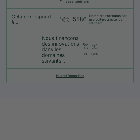
des expéditions
Cela correspond
kilomètres parcourus par
5586
une voiture à essence
à...
standard
Nous finançons
des innovations
dans les
domaines
Sol
Forêt
suivants...
Plus d’informations
web@nationsport.ca
1-450-300-2445