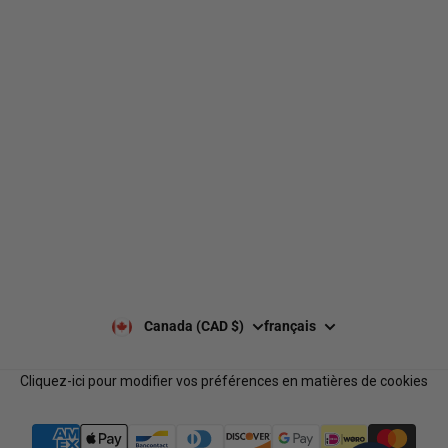
490 Chemin du Lac,
Boucherville QC J4B 6X3
Livraison
À propos de nous
Retours et échanges
Nos marques
Guides de tailles
Nos politiques
Laisser un avis Google
Politique de confidentialité
Laisser un avis
Paiement et sécurité
Nos horaires
Notre équipe
Nous contacter
Notre programme de
FAQ
récompenses
Services B2B
Canada (CAD $)
français
Cliquez-ici pour modifier vos préférences en matières de cookies