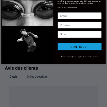
prochaine commande, en plus d'être au courant en
premier de nos promotions et nouveautés !
*Certaines exclusions s'appliquent.
Livraison
Email
Prénom
Retours
Nom
Charte des grandeurs
CONTINUER
En vous inscrivant, vous acceptez de recevoir des courriels.