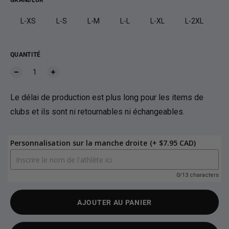
GRANDEUR
L-XS
L-S
L-M
L-L
L-XL
L-2XL
QUANTITÉ
Le délai de production est plus long pour les items de
clubs et ils sont ni retournables ni échangeables.
Personnalisation sur la manche droite
(+ $7.95 CAD)
0/13 characters
AJOUTER AU PANIER