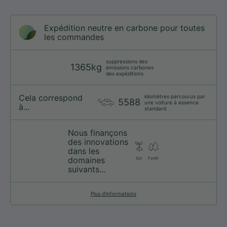
Expédition neutre en carbone pour toutes
les commandes
suppressions des
1365kg
émissions carbones
des expéditions
Cela correspond
kilomètres parcourus par
5588
une voiture à essence
à...
standard
Nous finançons
des innovations
dans les
domaines
Sol
Forêt
suivants...
Plus d’informations