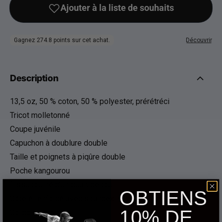
Description
13,5 oz, 50 % coton, 50 % polyester, prérétréci
Tricot molletonné
Coupe juvénile
Capuchon à doublure double
Taille et poignets à piqûre double
Poche kangourou
Tissu tourné d’un quart de tour
OBTIENS
Côtelé renforcé avec spandex 1x1
10% DE
Cordon assorti