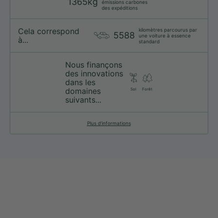
1365kg
émissions carbones
des expéditions
Cela correspond
kilomètres parcourus par
5588
une voiture à essence
à...
standard
Nous finançons
des innovations
dans les
domaines
Sol
Forêt
suivants...
Plus d’informations
web@nationsport.ca
1-450-300-2445