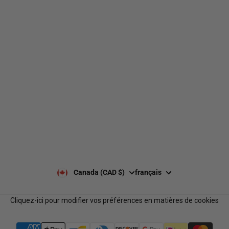
490 Chemin du Lac,
Boucherville QC J4B 6X3
Livraison
À propos de nous
Retours et échanges
Nos marques
Guides de tailles
Nos politiques
Laisser un avis Google
Politique de confidentialité
Laisser un avis
Paiement et sécurité
Nos horaires
Notre équipe
Nous contacter
Notre programme de
FAQ
récompenses
Services B2B
Canada (CAD $)
français
Cliquez-ici pour modifier vos préférences en matières de cookies