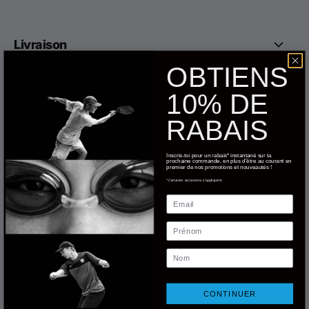
Livraison
OBTIENS
Retours
10% DE
RABAIS
Charte des grandeurs
Inscris-toi pour un rabais* instantané sur ta
prochaine commande, en plus d'être au courant en
premier de nos promotions et nouveautés !
*Certaines exclusions s'appliquent.
Email
Prénom
Nom
CONTINUER