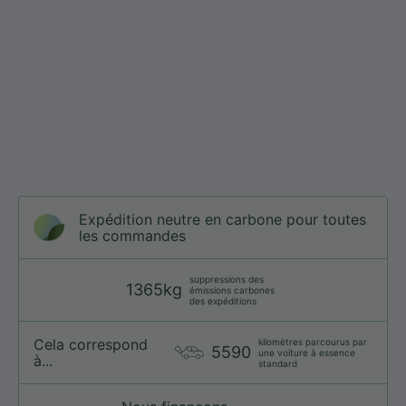
Expédition neutre en carbone pour toutes
les commandes
suppressions des
1365kg
émissions carbones
des expéditions
Cela correspond
kilomètres parcourus par
5590
une voiture à essence
à...
standard