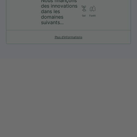
Nous finançons
des innovations
dans les
domaines
Sol
Forêt
suivants...
Plus d’informations
web@nationsport.ca
1-450-300-2445
490 Chemin du Lac,
Boucherville QC J4B 6X3
Livraison
À propos de nous
Retours et échanges
Nos marques