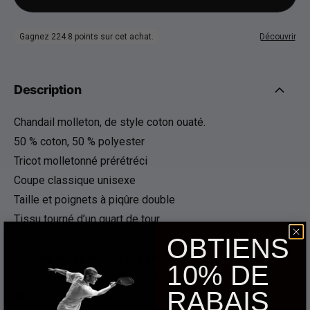
Description
Chandail molleton, de style coton ouaté.
50 % coton, 50 % polyester
Tricot molletonné prérétréci
Coupe classique unisexe
Taille et poignets à piqûre double
Tissu tourné d’un quart de tour
Grandeurs adultes
OBTIENS
Veuillez écrire le nom que vous souhaitez voir imprimé
10% DE
sur la manche droite. Le nom sera écrit en lettres
RABAIS
MAJUSCULES. Maximum 10 caractères. Pour indiquer