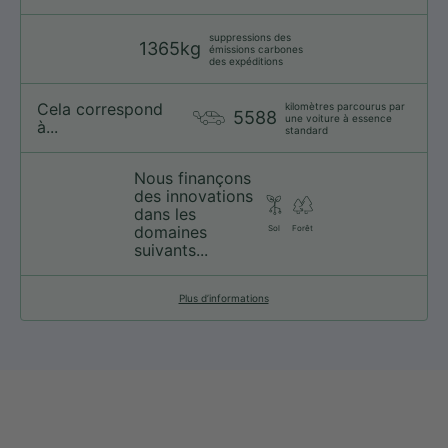
suppressions des
1365kg
émissions carbones
des expéditions
Cela correspond
kilomètres parcourus par
5588
une voiture à essence
à...
standard
Nous finançons
des innovations
dans les
domaines
Sol
Forêt
suivants...
Plus d’informations