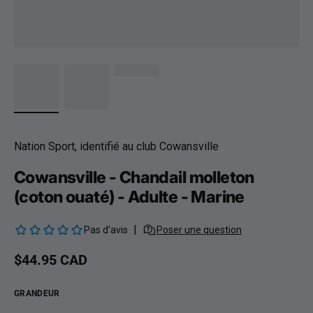
Nation Sport, identifié au club Cowansville
Cowansville - Chandail molleton
(coton ouaté) - Adulte - Marine
Prix habituel
$44.95 CAD
GRANDEUR