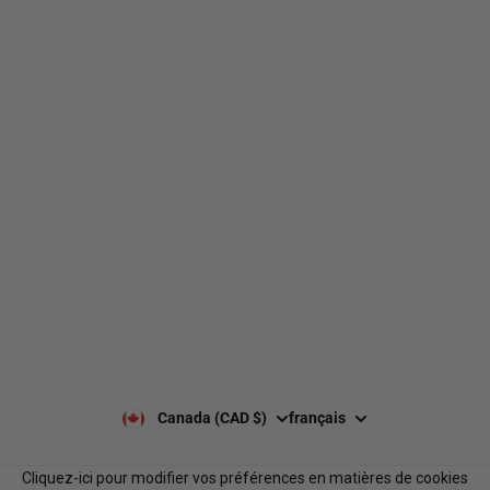
web@nationsport.ca
1-450-300-2445
490 Chemin du Lac,
Boucherville QC J4B 6X3
Livraison
À propos de nous
Retours et échanges
Nos marques
Guides de tailles
Nos politiques
Laisser un avis Google
Politique de confidentialité
Laisser un avis
Paiement et sécurité
Nos horaires
Notre équipe
Nous contacter
Notre programme de
FAQ
récompenses
Services B2B
Canada (CAD $)
français
Cliquez-ici pour modifier vos préférences en matières de cookies