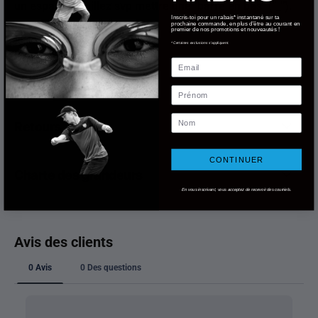
un espace, veuillez svp mettre une "barre en bas" ("_").
Inscris-toi pour un rabais* instantané sur ta
G
prochaine commande, en plus d'être au courant en
premier de nos promotions et nouveautés !
*Certaines exclusions s'appliquent.
Email
Livraison
Prénom
Nom
Retours
CONTINUER
Charte des grandeurs
En vous inscrivant, vous acceptez de recevoir des courriels.