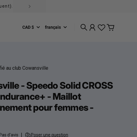
uent).
e
CAD $
français
Recherche
Compte
Panier
fié au club Cowansville
ville - Speedo Solid CROSS
durance+ - Maillot
înement pour femmes -