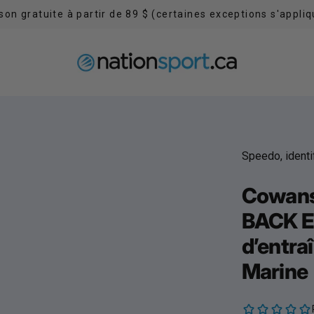
ison gratuite à partir de 89 $ (certaines exceptions s'appliq
Obtenez 10% de rabais en vous inscrivant à notre infolettr
Speedo, identi
Cowans
BACK En
d’entra
Marine