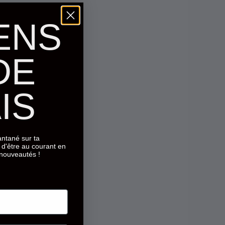
ENS
DE
IS
tantané sur ta
d'être au courant en
 nouveautés !