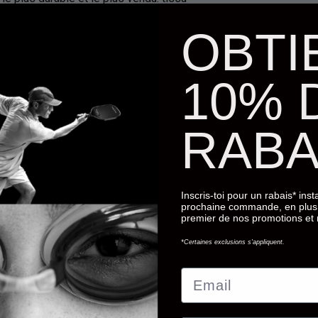
us longtemps que les tissus de
OBTI
s - coupe près du corps, grande
10% 
ant les maillots de bain plus récents
RABA
mbes pour une meilleure liberté de
Inscris-toi pour un rabais* ins
prochaine commande, en plus 
premier de nos promotions et
*Certaines exclusions s'appliquent.
Email