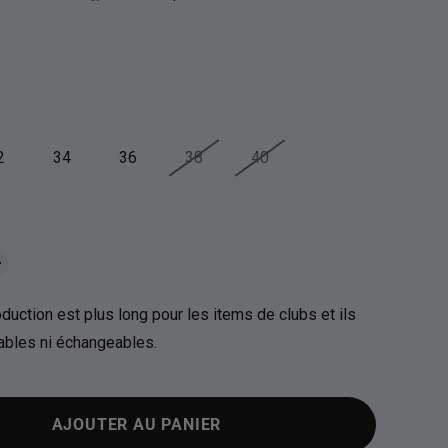
uel
2
34
36
38
40
duction est plus long pour les items de clubs et ils
nables ni échangeables.
AJOUTER AU PANIER