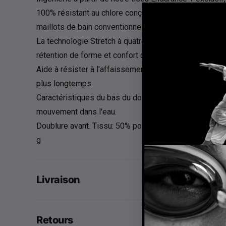
100% résistant au chlore conçu pour durer 20 fois pl
maillots de bain conventionnels.
La technologie Stretch à quatre voies fournit un corp
rétention de forme et confort doux.
Aide à résister à l'affaissement et à l'ensachage, gard
plus longtemps.
Caractéristiques du bas du dos et de la coupe des ja
mouvement dans l'eau.
Doublure avant. Tissu: 50% polyester / 50% PBT.
g
Livraison
Retours