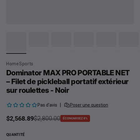
HomeSports
Dominator MAX PRO PORTABLE NET
– Filet de pickleball portatif extérieur
sur roulettes - Noir
Prix soldé
$2,568.89
Prix habituel
$2,800.00
ÉCONOMISEZ 8%
QUANTITÉ