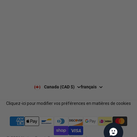
Livraison
À propos de nous
Retours et échanges
Nos marques
Guides de tailles
Nos politiques
Laisser un avis Google
Politique de confidentialité
Laisser un avis
Paiement et sécurité
Nos horaires
Notre équipe
Nous contacter
Notre programme de
FAQ
récompenses
Services B2B
Canada (CAD $)
français
Cliquez-ici pour modifier vos préférences en matières de cookies