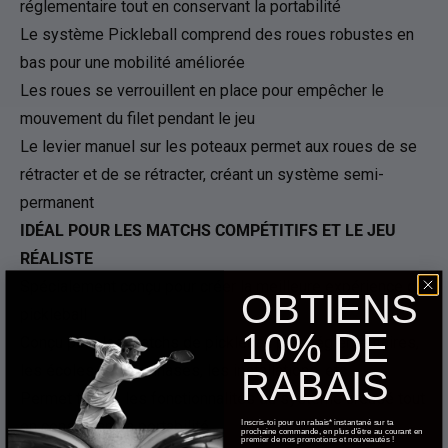
réglementaire tout en conservant la portabilité
Le système Pickleball comprend des roues robustes en
bas pour une mobilité améliorée
Les roues se verrouillent en place pour empêcher le
mouvement du filet pendant le jeu
Le levier manuel sur les poteaux permet aux roues de se
rétracter et de se rétracter, créant un système semi-
permanent
IDÉAL POUR LES MATCHS COMPÉTITIFS ET LE JEU
RÉALISTE
Spécialement conçu pour créer la meilleure expérience de
OBTIENS
pickleball
10% DE
Conçu pour les matchs de pickleball plus réglementaires,
les écoles, les gymnases, les installations, etc.
RABAIS
Permet toutes les fonctionnalités du système creusé tout
en conservant la portabilité
Inscris-toi pour un rabais* instantané sur ta
prochaine commande, en plus d'être au courant en
premier de nos promotions et nouveautés !