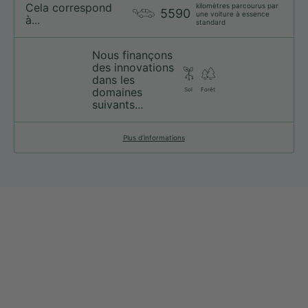
Cela correspond
kilomètres parcourus par
5590
une voiture à essence
à...
standard
Nous finançons
des innovations
dans les
domaines
Sol
Forêt
suivants...
Plus d’informations
web@nationsport.ca
1-450-300-2445
490 Chemin du Lac,
Boucherville QC J4B 6X3