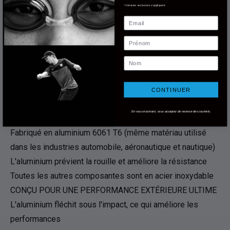
Taille réglementaire filet et dimensions
*Certaines exclusions s'appliquent.
TENSION FILET RÉGLABLE
Email
Manivelle attachée pour une tension réglable
Prénom
Le câble filaire passe par le haut du filet pour une
Nom
expérience de jeu améliorée
Chevilles en fibre de verre incluses aux extrémités du filet
pour augmenter la tension du filet
CONTINUER
Pourquoi le DOMINATOR
En vous inscrivant, vous acceptez de recevoir des courriels.
ANTIROUILLE
Fabriqué en aluminium 6061 T6 (même matériau utilisé
dans les industries automobile, aéronautique et nautique)
L'aluminium prévient la rouille et améliore la résistance
Toutes les autres composantes sont en acier inoxydable
CONÇU POUR UNE PERFORMANCE EXTÉRIEURE ULTIME
L'aluminium fléchit sous l'impact, ce qui améliore les
performances