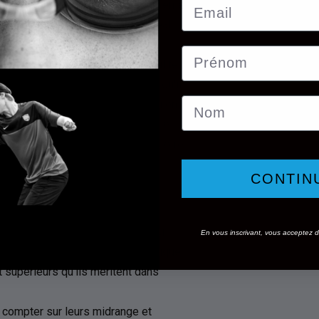
Email
Fugitive ajouté à la gamme. Le Supreme
le de vol cohérent, ce qui est idéal
Prénom
ffre contrôle, précision et fiabilité,
 de vol de 5 | 3 | 0 | 4 signifie qu'il
Nom
tre la justice et le verdict, ce qui en
ique suprême garantit que ce disque
rez-vous à ajouter le Fugitive à votre
CONTIN
 qualité sur le marché aujourd'hui.
En vous inscrivant, vous acceptez de
ibilité parfaite, ce nouveau plastique
rt supérieurs qu'ils méritent dans
s compter sur leurs midrange et