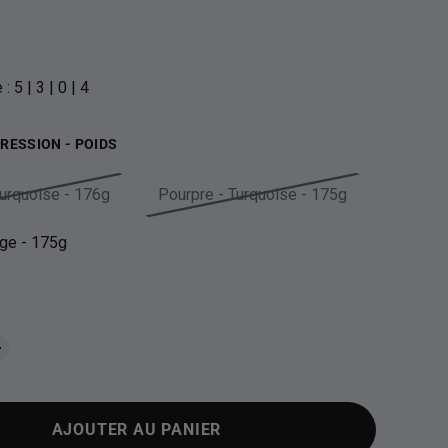
uel
 5 | 3 | 0 | 4
RESSION - POIDS
Turquoise - 176g
Pourpre - Turquoise - 175g
ge - 175g
AJOUTER AU PANIER