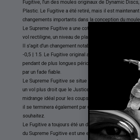
Fugitive, l'un des moules originaux de Dynamic Discs,
Plastic. Le Fugitive a été retiré, mais il est maintena
changements importants dans la conception du moule e
Le Supreme Fugitive a une cote de vol de 5 | 3 | 0 | 4. C
vol rectiligne, un niveau de plané modéré, pas de virage
Il s'agit d'un changement notable par rapport à la cote 
-0,5 | 1.5. Le Fugitive original avait un peu de virage, c
pendant de plus longues périodes. Le Supreme Fugitive
par un fade fiable.
Le Supreme Fugitive se situe bien entre le Justice et l
un vol plus droit que le Justice, mais plus fade que le 
midrange idéal pour les coups nécessitant précision et 
il se terminera également par un fade fiable, garantissan
souhaitez.
Le Fugitive a toujours été un disque populaire parmi l
du Supreme Fugitive est une excellente nouvelle. Le S