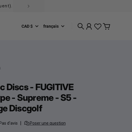
uent).
CAD $
français
Recherche
Compte
Panier
s
 Discs - FUGITIVE
pe - Supreme - S5 -
e Discgolf