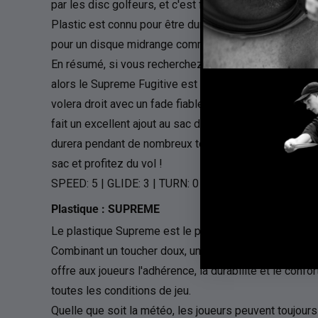
par les disc golfeurs, et c'est formidable de voir le 
Plastic est connu pour être durable et il offre un modè
pour un disque midrange comme le Fugitive.
En résumé, si vous recherchez un disque midrange qui o
alors le Supreme Fugitive est un excellent choix. Sa cote
volera droit avec un fade fiable. Sa stabilité se situe en
fait un excellent ajout au sac de tout joueur. Le plast
durera pendant de nombreux tours à venir. Alors, prépa
sac et profitez du vol !
SPEED:
5
| GLIDE: 3 | TURN: 0 | FADE: 4
Plastique : SUPREME
Le plastique Supreme est le plastique de la plus haute
Combinant un toucher doux, une jante rigide et une flex
offre aux joueurs l'adhérence, la durabilité et le confo
toutes les conditions de jeu.
Quelle que soit la météo, les joueurs peuvent toujour