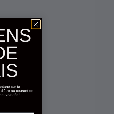
ENS
DE
IS
tantané sur ta
d'être au courant en
 nouveautés !