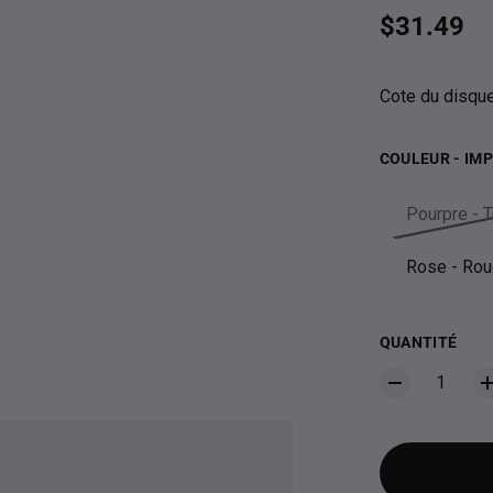
Prix habit
$31.49
Cote du disque :
COULEUR - IMP
Pourpre - 
Rose - Rou
QUANTITÉ