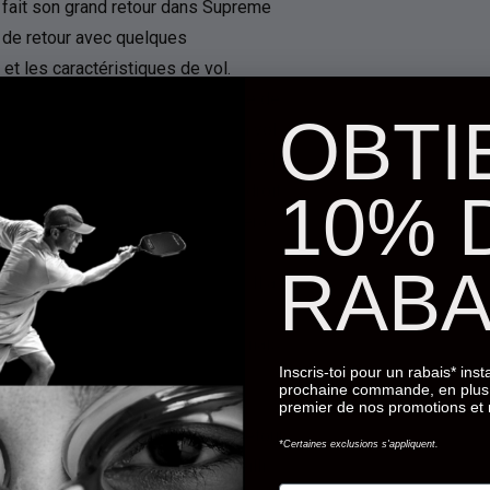
 fait son grand retour dans Supreme
nt de retour avec quelques
t les caractéristiques de vol.
ela signifie qu'il a une trajectoire de
OBTI
 et un fade fiable à la fin de son vol.
de vol du Fugitive d'origine de 5 | 5 |
e qui lui permettait de voler plus droit
10% 
 n'a pas de tour, et il se terminera
RABA
e Verdict en termes de stabilité. Il a
Verdict. Cela en fait un disque
contrôle. Il volera droit et vrai, mais
Inscris-toi pour un rabais* ins
t qu'il atterrira là où vous le
prochaine commande, en plus 
premier de nos promotions et
es fans de Dynamic Discs, et le retour
*Certaines exclusions s'appliquent.
upreme Plastic a été bien accueilli