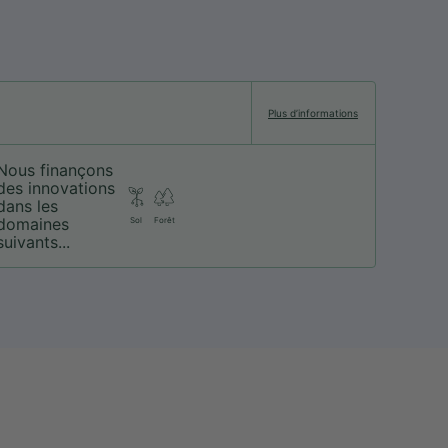
Plus d’informations
Nous finançons
des innovations
dans les
domaines
Sol
Forêt
suivants...