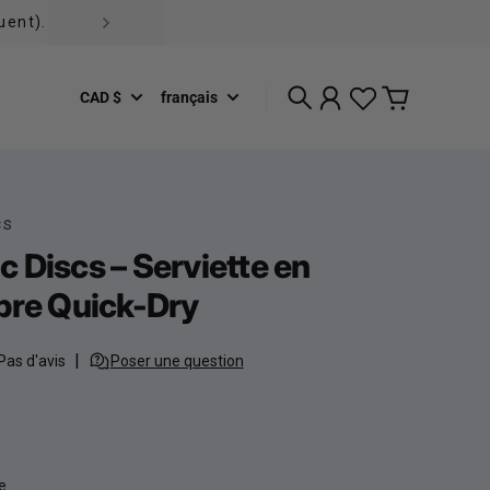
uent).
CAD $
français
Recherche
Compte
Panier
cs
 Discs – Serviette en
bre Quick-Dry
uel
e