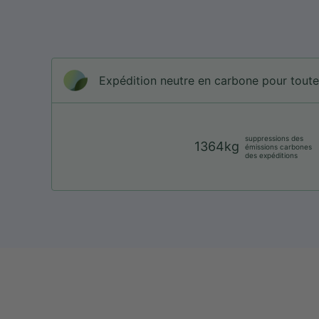
Expédition neutre en carbone pour tou
suppressions des
1364kg
émissions carbones
des expéditions