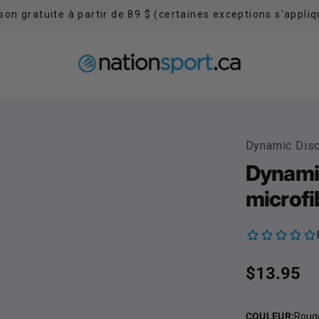
ison gratuite à partir de 89 $ (certaines exceptions s'appliq
Dynamic Dis
Dynamic
microfi
Prix habit
$13.95
COULEUR
:
Roug