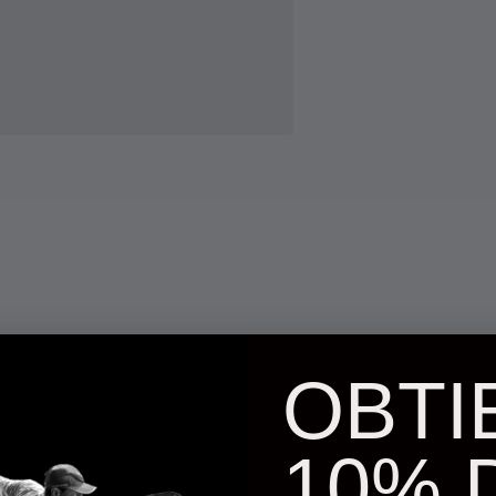
OBTI
majeur par mauvais temps.
10% 
. Il absorbe plusieurs fois son propre
aire.