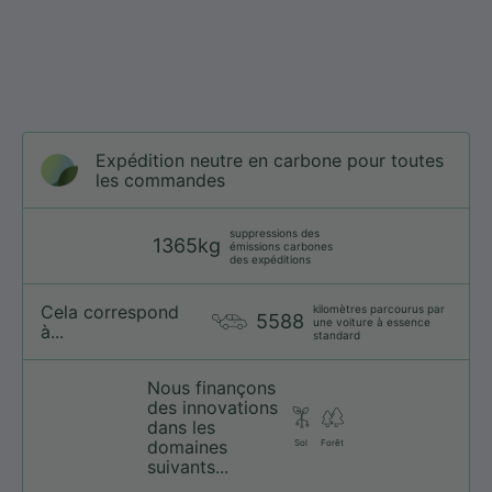
Expédition neutre en carbone pour toutes
les commandes
suppressions des
1365kg
émissions carbones
des expéditions
Cela correspond
kilomètres parcourus par
5588
une voiture à essence
à...
standard
Nous finançons
des innovations
dans les
domaines
Sol
Forêt
suivants...