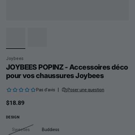
Joybees
JOYBEES POPINZ - Accessoires déco
pour vos chaussures Joybees
Prix habituel
$18.89
DESIGN
Sweeties
Buddiess