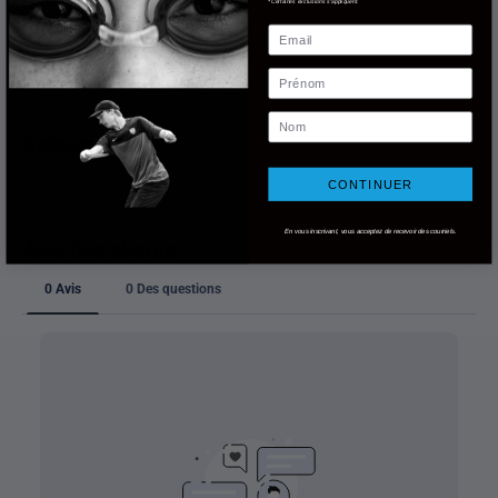
*Certaines exclusions s'appliquent.
Email
Livraison
Prénom
Nom
Retours
CONTINUER
En vous inscrivant, vous acceptez de recevoir des courriels.