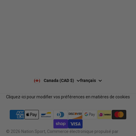
Livraison
À propos de nous
Retours et échanges
Nos marques
Guides de tailles
Nos politiques
Laisser un avis Google
Politique de confidentialité
Laisser un avis
Paiement et sécurité
Nos horaires
Notre équipe
Nous contacter
Notre programme de
FAQ
récompenses
Services B2B
Canada (CAD $)
français
Cliquez-ici pour modifier vos préférences en matières de cookies
© 2026
Nation Sport
,
Commerce électronique propulsé par