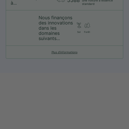
5588
une voiture à essence
à...
standard
Nous finançons
des innovations
dans les
domaines
Sol
Forêt
suivants...
Plus d’informations
web@nationsport.ca
1-450-300-2445
490 Chemin du Lac,
Boucherville QC J4B 6X3