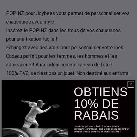
POPINZ pour Joybees vous permet de personnaliser vos
chaussures avec style !
Insérez le POPINZ dans les trous de vos chaussures
pour une fixation facile !
Échangez avec des amis pour personnaliser votre look.
Cadeau parfait pour les femmes, les hommes et les
adolescents! Aussi idéal comme cadeau de fête !
100% PVC, ce n'est pas un jouet. Non destiné aux enfants
de moins de 3 ans.
OBTIENS
BUDDIES
: Super-héros, dinosaures, camions monstres et
espace ? Ce pack les contient tous pour personnaliser
10% DE
votre paire de chaussures Joybees.
RABAIS
SWEETIES
: Une poignée de favoris pour personnaliser la
paire de chaussures Joybees de votre chéri.
Inscris-toi pour un rabais* instantané sur ta
prochaine commande, en plus d'être au courant en
premier de nos promotions et nouveautés !