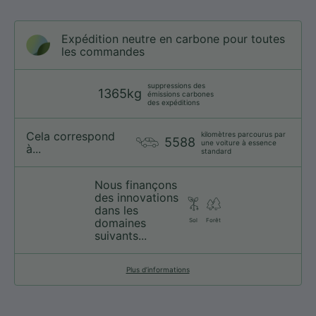
Expédition neutre en carbone pour toutes
les commandes
suppressions des
1365kg
émissions carbones
des expéditions
Cela correspond
kilomètres parcourus par
5588
une voiture à essence
à...
standard
Nous finançons
des innovations
dans les
domaines
Sol
Forêt
suivants...
Plus d’informations