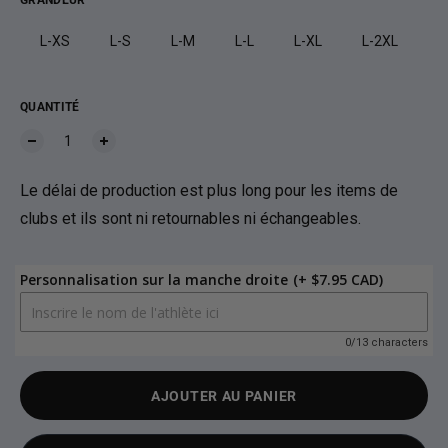
GRANDEUR
L-XS
L-S
L-M
L-L
L-XL
L-2XL
QUANTITÉ
Le délai de production est plus long pour les items de
clubs et ils sont ni retournables ni échangeables.
Personnalisation sur la manche droite
(+ $7.95 CAD)
0/13 characters
AJOUTER AU PANIER