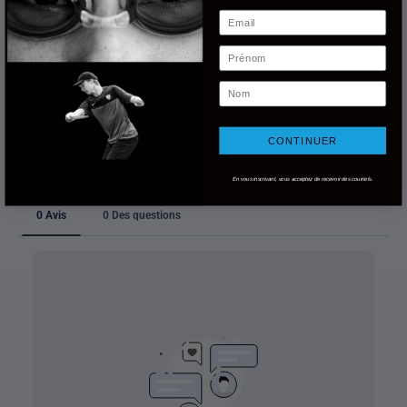
Email
Retours
Prénom
Nom
Charte des grandeurs
CONTINUER
En vous inscrivant, vous acceptez de recevoir des courriels.