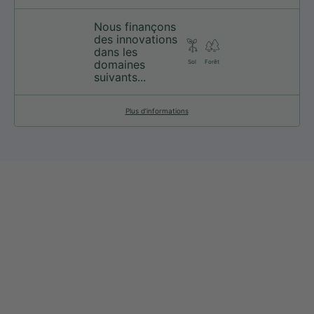
Nous finançons
des innovations
dans les
domaines
Sol
Forêt
suivants...
Plus d’informations
web@nationsport.ca
1-450-300-2445
490 Chemin du Lac,
Boucherville QC J4B 6X3