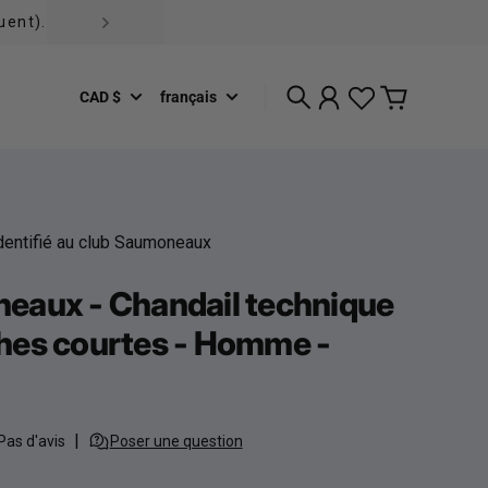
e
CAD $
français
Recherche
Compte
Panier
identifié au club Saumoneaux
eaux - Chandail technique
hes courtes - Homme -