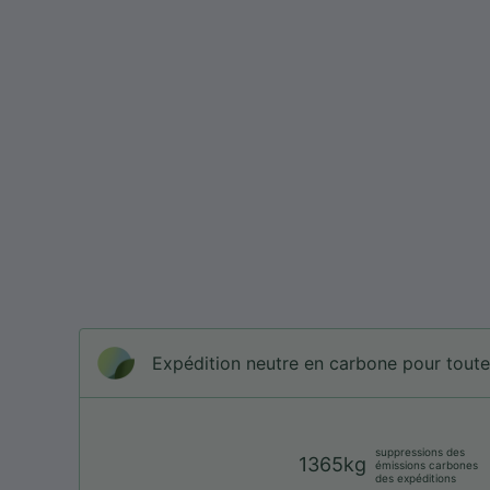
Expédition neutre en carbone pour tou
suppressions des
1365kg
émissions carbones
des expéditions