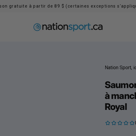
Obtenez 10% de rabais en vous inscrivant à notre infolettr
Nation Sport, 
Saumon
à manc
Royal