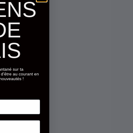
ENS
DE
IS
tantané sur ta
d'être au courant en
 nouveautés !