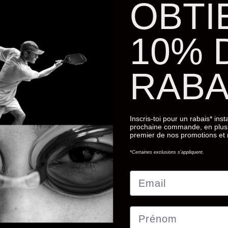
OBTI
10% 
urlet du bas
RABA
 sur la peau, pour garder au chaud et
Inscris-toi pour un rabais* ins
prochaine commande, en plus 
premier de nos promotions et
*Certaines exclusions s'appliquent.
Email
Prénom