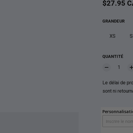
Prix habit
$27.95 
GRANDEUR
XS
S
QUANTITÉ
Le délai de pro
sont ni retour
Personnalisati