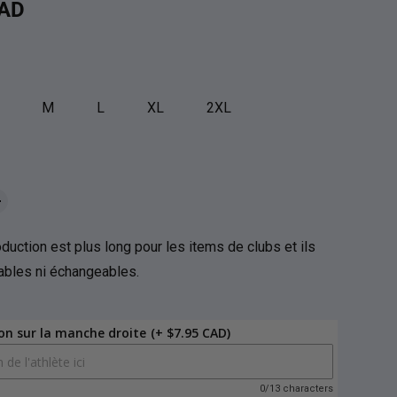
uel
CAD
M
L
XL
2XL
duction est plus long pour les items de clubs et ils
nables ni échangeables.
on sur la manche droite
(+ $7.95 CAD)
0/13 characters