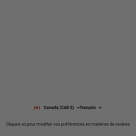
1-450-300-2445
490 Chemin du Lac,
Boucherville QC J4B 6X3
Livraison
À propos de nous
Retours et échanges
Nos marques
Guides de tailles
Nos politiques
Laisser un avis Google
Politique de confidentialité
Laisser un avis
Paiement et sécurité
Nos horaires
Notre équipe
Nous contacter
Notre programme de
FAQ
récompenses
Services B2B
Canada (CAD $)
français
Cliquez-ici pour modifier vos préférences en matières de cookies