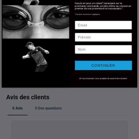
g
Inscris-toi pour un rabais* instantané sur ta
prochaine commande, en plus d'être au courant en
premier de nos promotions et nouveautés !
*Certaines exclusions s'appliquent.
Email
Livraison
Prénom
Retours
Nom
CONTINUER
Charte des grandeurs
En vous inscrivant, vous acceptez de recevoir des courriels.