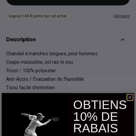
Description
Chandail à manches longues, pour hommes.
Coupe masculine, col ras le cou
Tricot / 100% polyester
Anti-Accro / Évacuation de l'humidité
Tissu facile d'entretien
Ruban transparent dans la couture de l'épaule
OBTIENS
Couture supérieure à l'ouverture des manches et à l'ourlet
10% DE
du bas
Vêtement 100% polyester, parfait à porter directement sur
RABAIS
la peau, pour garder au chaud et évacuer l'humidité.