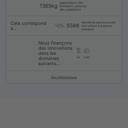
suppressions des
1365kg
émissions carbones
des expéditions
Cela correspond
kilomètres parcourus par
5588
une voiture à essence
à...
standard
Nous finançons
des innovations
dans les
domaines
Sol
Forêt
suivants...
Plus d’informations
web@nationsport.ca