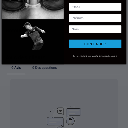
Email
Livraison
Prénom
Nom
Retours
CONTINUER
En vous inscrivant, vous acceptez de recevoir des courriels.