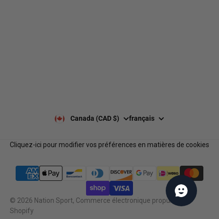
Livraison
À propos de nous
Retours et échanges
Nos marques
Guides de tailles
Nos politiques
Laisser un avis Google
Politique de confidentialité
Laisser un avis
Paiement et sécurité
Nos horaires
Notre équipe
Nous contacter
Notre programme de
FAQ
récompenses
Services B2B
Canada (CAD $)
français
Cliquez-ici pour modifier vos préférences en matières de cookies
© 2026
Nation Sport
,
Commerce électronique propulsé par
Shopify