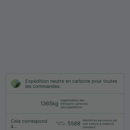
Expédition neutre en carbone pour toutes
les commandes
suppressions des
1365kg
émissions carbones
des expéditions
Cela correspond
kilomètres parcourus par
5588
une voiture à essence
à...
standard