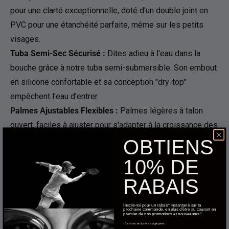
pour une clarté exceptionnelle, doté d'un double joint en
PVC pour une étanchéité parfaite, même sur les petits
visages.
Tuba Semi-Sec Sécurisé :
Dites adieu à l'eau dans la
bouche grâce à notre tuba semi-submersible. Son embout
en silicone confortable et sa conception "dry-top"
empêchent l'eau d'entrer.
Palmes Ajustables Flexibles :
Palmes légères à talon
ouvert, faciles à ajuster pour s'adapter à la croissance des
enfants et offrir une propulsion maximale sans effort.
OBTIENS
Que ce soit pour le snorkeling en vacances ou
10% DE
l'exploration locale, l'ensemble Scaup Komodo garantit
RABAIS
des heures de plaisir aquatique.
Commandez le vôtre dès maintenant et laissez vos
Inscris-toi pour un rabais* instantané sur ta
enfants découvrir la beauté sous-marine !
prochaine commande, en plus d'être au courant en
premier de nos promotions et nouveautés !
*Certaines exclusions s'appliquent.