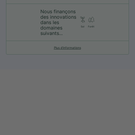
Nous finançons
des innovations
dans les
domaines
Sol
Forêt
suivants...
Plus d’informations
web@nationsport.ca
1-450-300-2445
490 Chemin du Lac,
Boucherville QC J4B 6X3