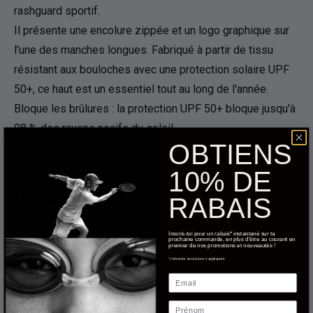
rashguard sportif.
Il présente une encolure zippée et un logo graphique sur
l'une des manches longues. Fabriqué à partir de tissu
résistant aux bouloches avec une protection solaire UPF
50+, ce haut est un essentiel tout au long de l'année.
Bloque les brûlures : la protection UPF 50+ bloque jusqu'à
98 % des rayons nocifs du soleil.
OBTIENS
Tissu résistant au boulochage
10% DE
Livraison
RABAIS
Inscris-toi pour un rabais* instantané sur ta
prochaine commande, en plus d'être au courant en
Retours
premier de nos promotions et nouveautés !
*Certaines exclusions s'appliquent.
Email
Charte des grandeurs
Prénom