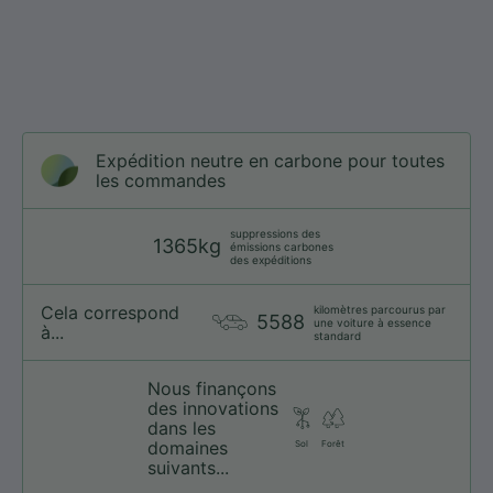
Expédition neutre en carbone pour toutes
les commandes
suppressions des
1365kg
émissions carbones
des expéditions
Cela correspond
kilomètres parcourus par
5588
une voiture à essence
à...
standard
Nous finançons
des innovations
dans les
domaines
Sol
Forêt
suivants...