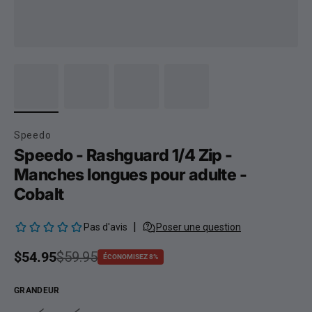
Speedo
Speedo - Rashguard 1/4 Zip -
Manches longues pour adulte -
Cobalt
Prix soldé
$54.95
Prix habituel
$59.95
ÉCONOMISEZ 8%
GRANDEUR