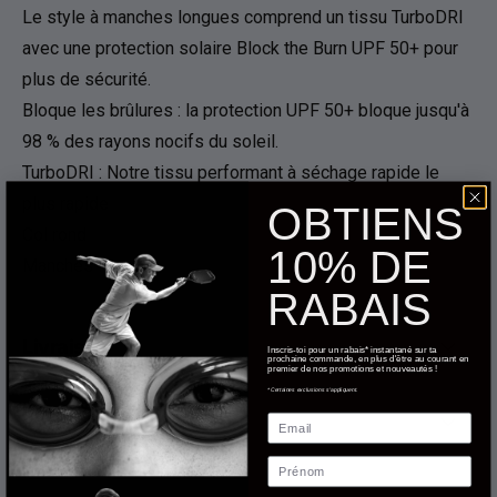
Le style à manches longues comprend un tissu TurboDRI
avec une protection solaire Block the Burn UPF 50+ pour
plus de sécurité.
Bloque les brûlures : la protection UPF 50+ bloque jusqu'à
98 % des rayons nocifs du soleil.
TurboDRI : Notre tissu performant à séchage rapide le
plus rapide
OBTIENS
Col rond
10% DE
Manches longues
RABAIS
Livraison
Inscris-toi pour un rabais* instantané sur ta
prochaine commande, en plus d'être au courant en
premier de nos promotions et nouveautés !
*Certaines exclusions s'appliquent.
Retours
Email
Prénom