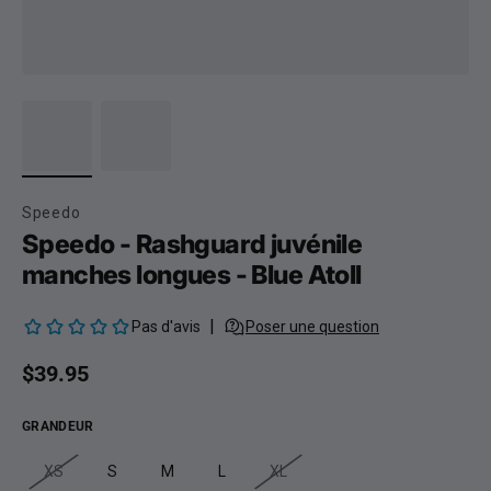
Speedo
Speedo - Rashguard juvénile
manches longues - Blue Atoll
Prix habituel
$39.95
GRANDEUR
XS
S
M
L
XL