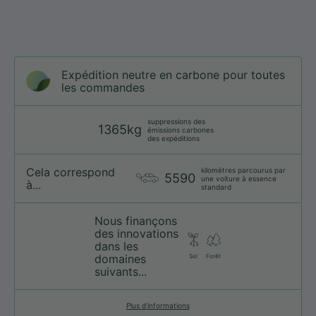
Expédition neutre en carbone pour toutes
les commandes
suppressions des
1365kg
émissions carbones
des expéditions
Cela correspond
kilomètres parcourus par
5590
une voiture à essence
à...
standard
Nous finançons
des innovations
dans les
domaines
Sol
Forêt
suivants...
Plus d’informations