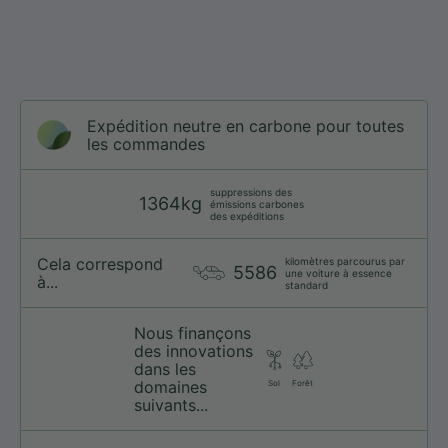
Expédition neutre en carbone pour toutes
les commandes
suppressions des
1364kg
émissions carbones
des expéditions
Cela correspond
kilomètres parcourus par
5586
une voiture à essence
à...
standard
Nous finançons
des innovations
dans les
domaines
Sol
Forêt
suivants...