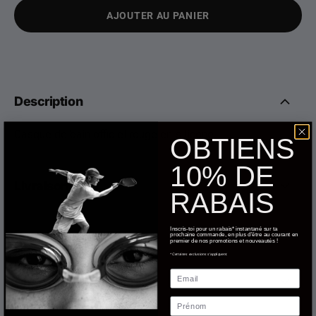
AJOUTER AU PANIER
Description
Casque de bain officiel rouge en silicone.
OBTIENS
10% DE
Livraison
RABAIS
Inscris-toi pour un rabais* instantané sur ta
Retours
prochaine commande, en plus d'être au courant en
premier de nos promotions et nouveautés !
*Certaines exclusions s'appliquent.
Email
Charte des grandeurs
Prénom