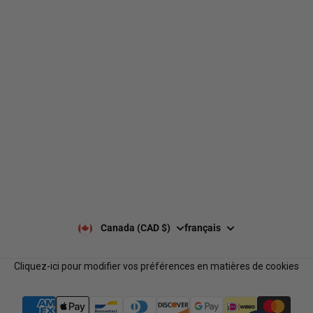
490 Chemin du Lac,
Boucherville QC J4B 6X3
Livraison
À propos de nous
Retours et échanges
Nos marques
Guides de tailles
Nos politiques
Laisser un avis Google
Politique de confidentialité
Laisser un avis
Paiement et sécurité
Nos horaires
Notre équipe
Nous contacter
Notre programme de
FAQ
récompenses
Services B2B
Canada (CAD $)
français
Cliquez-ici pour modifier vos préférences en matières de cookies