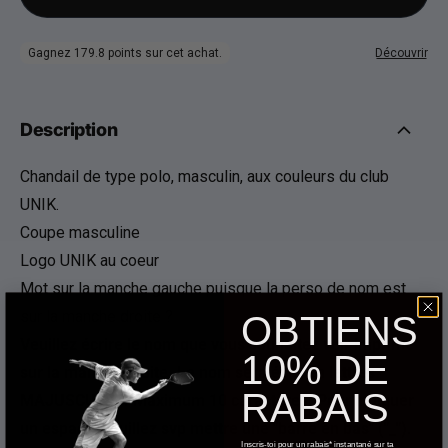
Description
Chandail de type polo, masculin, aux couleurs du club
UNIK.
Coupe masculine
Logo UNIK au coeur
Mot sur la manche gauche puisque la perso de nom est
sur la manche droite ?
OBTIENS
Veuillez écrire le nom que vous souhaitez voir imprimé
10% DE
sur la manche droite. Le nom sera écrit en lettres
RABAIS
MAJUSCULES. Maximum 10 caractères. Pour indiquer
un espace, veuillez svp mettre une "barre en bas" ("_").
Inscris-toi pour un rabais* instantané sur ta