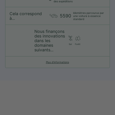
des expéditions
Cela correspond
kilomètres parcourus par
5590
une voiture à essence
à...
standard
Nous finançons
des innovations
dans les
domaines
Sol
Forêt
suivants...
Plus d’informations
web@nationsport.ca
1-450-300-2445