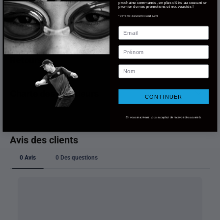
prochaine commande, en plus d'être au courant en
premier de nos promotions et nouveautés !
*Certaines exclusions s'appliquent.
Livraison
Email
Prénom
Retours
Nom
Charte des grandeurs
CONTINUER
En vous inscrivant, vous acceptez de recevoir des courriels.