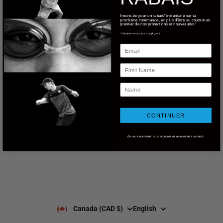
Inscris-toi pour un rabais* instantané sur ta
prochaine commande, en plus d'être au courant en
web@nationsport.ca
premier de nos promotions et nouveautés !
*Certaines exclusions s'appliquent.
1-450-300-2445
Email
490 Chemin du Lac,
Boucherville QC J4B 6X3
First Name
Name
Shipping
About us
Returns & exchanges
Our brands
Size guides
Our policies
CONTINUER
Leave a Google review
Privacy Policy
Client reviews
Payment & security
En vous inscrivant, vous acceptez de recevoir des courriels.
Our opening hours
Our team
Contact us
Notre programme de
Q&A
récompenses
Services B2B
Canada (CAD $)
English